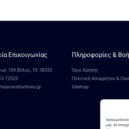
εία Επικοινωνίας
Πληροφορίες & Βοή
ως 109 Βόλος, ΤΚ 38333
Όροι Χρήσης
10 72525
Πολιτική Απορρήτου & Coo
asconstructions.gr
Sitemap
Χρησιμοποιούμ
μας. Αν συνεχ