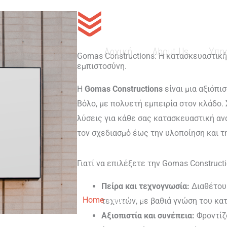
Αρχική
About Us
Υπη
Gomas Constructions: Η κατασκευαστική
εμπιστοσύνη.
Η
Gomas Constructions
είναι μια αξιόπι
Βόλο, με πολυετή εμπειρία στον κλάδο
λύσεις για κάθε σας κατασκευαστική αν
τον σχεδιασμό έως την υλοποίηση και τ
Γιατί να επιλέξετε την Gomas Constructi
Πείρα και τεχνογνωσία:
Διαθέτουμ
Home
About Us
τεχνιτών, με βαθιά γνώση του κα
Αξιοπιστία και συνέπεια:
Φροντίζ