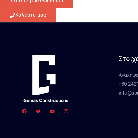
Στείλτε μας ένα Email
Καλέστε μας
Στοιχ
Αναλήψε
+30 242
info@gom